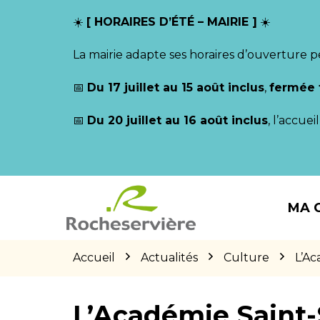
Gestion des traceurs
☀️
[ HORAIRES D’ÉTÉ – MAIRIE ]
☀️
La mairie adapte ses horaires d’ouverture p
📅
Du 17 juillet au 15 août inclus
,
fermée 
📅
Du 20 juillet au 16 août inclus
, l’accue
Aller
Aller
Aller
à
au
au
MA 
la
contenu
pied
navigation
de
page
Accueil
Actualités
Culture
L’Ac
L’Académie Saint-