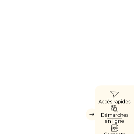
ACCÈ
Accès rapides
DIRE
Démarches
Masquer
les
en ligne
accès
directs