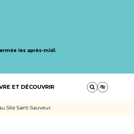
fermée les après-midi
.
IVRE ET DÉCOUVRIR
 au Site Saint-Sauveur