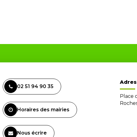
Adres
02 51 94 90 35
Place 
Roches
Horaires des mairies
Nous écrire