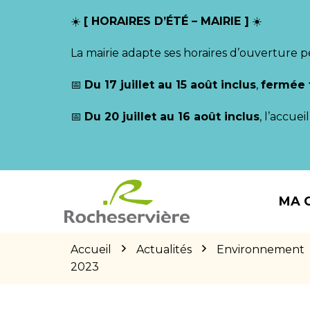
Gestion des traceurs
☀️
[ HORAIRES D’ÉTÉ – MAIRIE ]
☀️
La mairie adapte ses horaires d’ouverture p
📅
Du 17 juillet au 15 août inclus
,
fermée 
📅
Du 20 juillet au 16 août inclus
, l’accue
Aller
Aller
Aller
à
au
au
MA 
la
contenu
pied
navigation
de
page
Accueil
Actualités
Environnement
2023