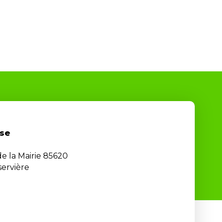
se
de la Mairie 85620
ervière