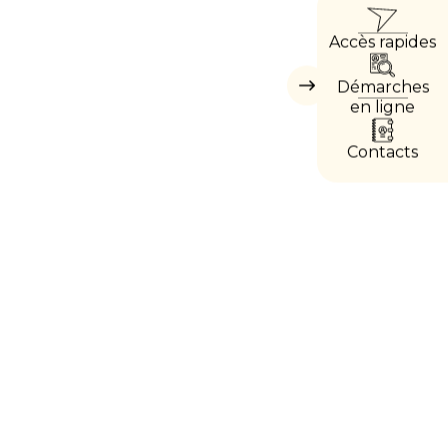
ACCÈ
Accès rapides
DIRE
Démarches
Masquer
les
en ligne
accès
directs
Contacts